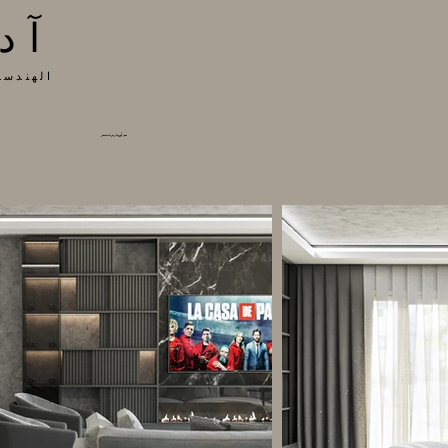
آد
الهندسة
تيم أوروبا ريزيدنسيز