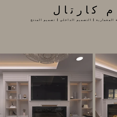
م كارتال
 المعمارية | التصميم الداخلي | تصميم المنتج