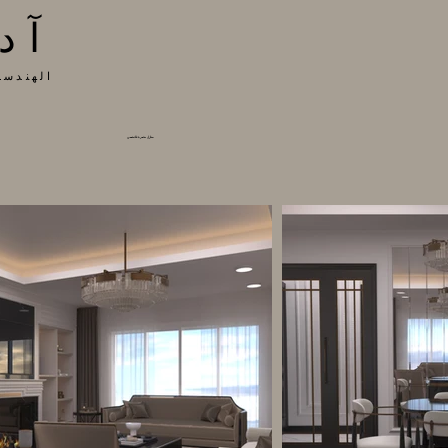
آد
الهندسة
منازل بحيرة فاديتيبي